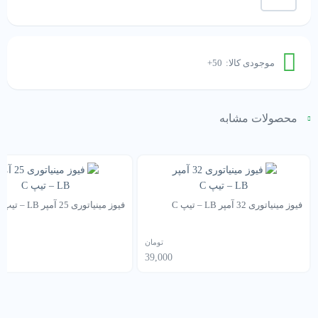
مینیاتوری
10
آمپر
LB
-
موجودی کالا:
50+
تیپ
B
عدد
محصولات مشابه
فیوز مینیاتوری 32 آمپر LB – تیپ C
فیوز مینیاتوری 25 آمپر LB – تیپ C
تومان
39,000