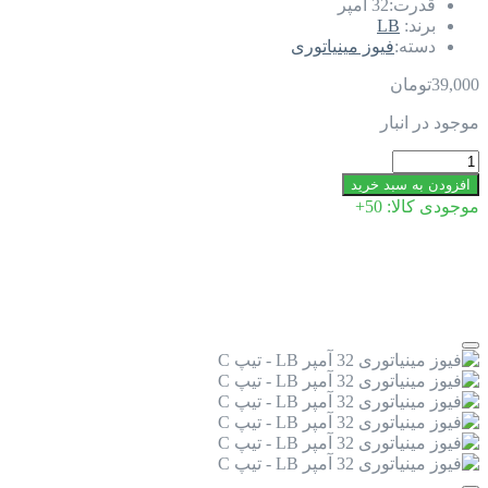
قدرت:
32 آمپر
برند:
LB
دسته:
فیوز مینیاتوری
39,000
تومان
موجود در انبار
فیوز
مینیاتوری
افزودن به سبد خرید
32
موجودی کالا:
50+
آمپر
LB
-
تیپ
C
عدد