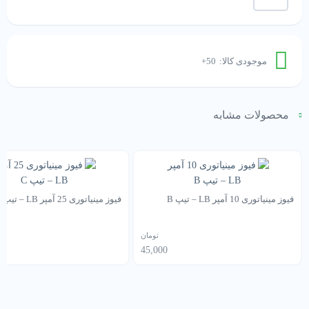
مینیاتوری
16
آمپر
LB
-
موجودی کالا:
50+
تیپ
C
عدد
محصولات مشابه
فیوز مینیاتوری 10 آمپر LB – تیپ B
فیوز مینیاتوری 25 آمپر LB – تیپ C
تومان
45,000