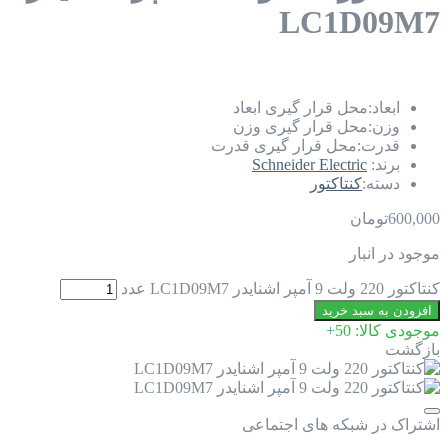
LC1D09M7
ابعاد:
محل قرار گیری ابعاد
وزن:
محل قرار گیری وزن
قدرت:
محل قرار گیری قدرت
برند:
Schneider Electric
دسته:
کنتاکتور
600,000
تومان
موجود در انبار
کنتاکتور 220 ولت 9 آمپر اشنایدر LC1D09M7 عدد
افزودن به سبد خرید
موجودی کالا:
50+
بازگشت
اشتراک در شبکه های اجتماعی