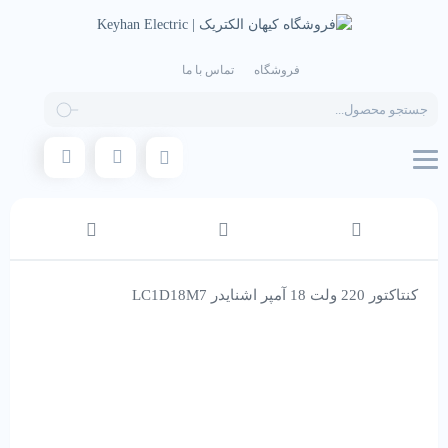
فروشگاه
تماس با ما
Products
search
کنتاکتور 220 ولت 18 آمپر اشنایدر LC1D18M7