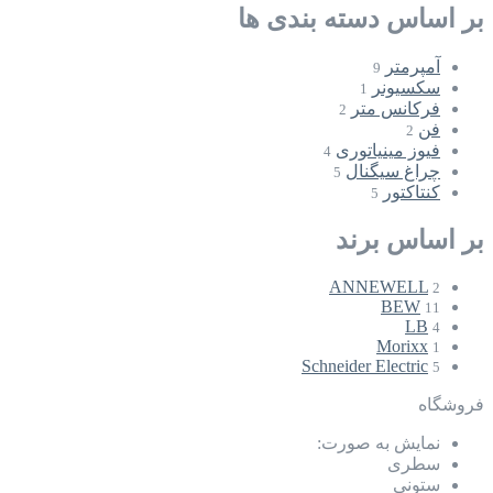
بر اساس دسته بندی ها
آمپرمتر
9
سکسیونر
1
فرکانس متر
2
فن
2
فیوز مینیاتوری
4
چراغ سیگنال
5
کنتاکتور
5
بر اساس برند
ANNEWELL
2
BEW
11
LB
4
Morixx
1
Schneider Electric
5
فروشگاه
نمایش به صورت:
سطری
ستونی